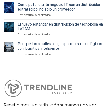
en
Cómo potenciar tu negocio IT con un distribuidor
rol
distribución
clave
estratégico, no solo un proveedor
tecnológica:
del
en
Comentarios desactivados
lo
distribuidor
Cómo
que
en
potenciar
El nuevo estándar en distribución de tecnología en
necesitan
la
tu
hoy
LATAM
experiencia
negocio
los
tecnológica
en
Comentarios desactivados
IT
canales
El
con
de
nuevo
Por qué los retailers eligen partners tecnológicos
un
venta
estándar
distribuidor
con logística inteligente
en
estratégico,
en
Comentarios desactivados
distribución
no
Por
de
solo
qué
tecnología
un
los
en
proveedor
retailers
LATAM
eligen
partners
tecnológicos
con
logística
inteligente
Redefinimos la distribución sumando un valor