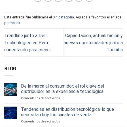
Esta entrada fue publicada el
Sin categoría
. Agregá a favoritos el enlace
permalink
.
Trendline junto a Dell
Capacitación, actualización y
Technologies en Perú:
nuevas oportunidades junto a
conectando para crecer
Toshiba
BLOG
De la marca al consumidor: el rol clave del
distribuidor en la experiencia tecnológica
en
Comentarios desactivados
De
la
Tendencias en distribución tecnológica: lo que
marca
necesitan hoy los canales de venta
al
en
Comentarios desactivados
consumidor:
Tendencias
el