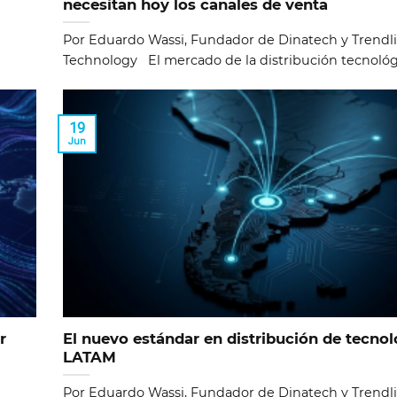
necesitan hoy los canales de venta
Por Eduardo Wassi, Fundador de Dinatech y Trendl
Technology El mercado de la distribución tecnológic
19
Jun
r
El nuevo estándar en distribución de tecnol
LATAM
Por Eduardo Wassi, Fundador de Dinatech y Trendl