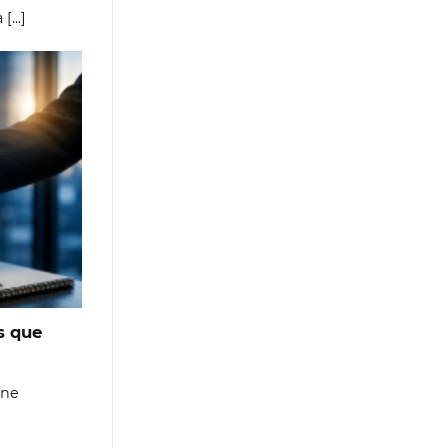
...]
s que
ine
]