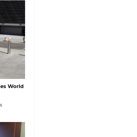
ies World
s