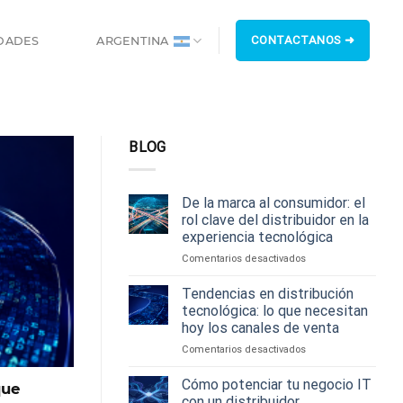
CONTACTANOS ➜
DADES
ARGENTINA
BLOG
De la marca al consumidor: el
rol clave del distribuidor en la
experiencia tecnológica
en
Comentarios desactivados
De
la
Tendencias en distribución
marca
tecnológica: lo que necesitan
al
hoy los canales de venta
consumidor:
en
Comentarios desactivados
el
Tendencias
rol
en
clave
Cómo potenciar tu negocio IT
que
distribución
del
con un distribuidor