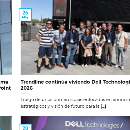
26
May
tema
Trendline continúa viviendo Dell Technolog
Point
2026
e
Luego de unos primeros días enfocados en anuncio
estratégicos y visión de futuro para la [...]
20