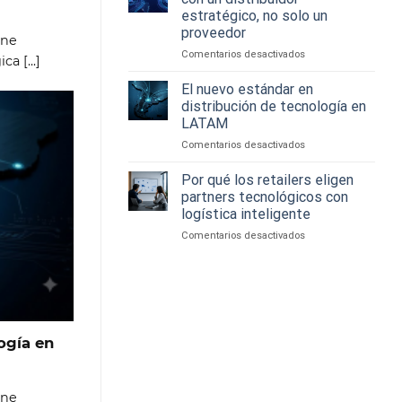
tecnológica:
distribuidor
estratégico, no solo un
lo
en
proveedor
que
ine
la
necesitan
experiencia
en
Comentarios desactivados
a [...]
hoy
tecnológica
Cómo
los
potenciar
El nuevo estándar en
canales
tu
distribución de tecnología en
de
negocio
LATAM
venta
IT
en
Comentarios desactivados
con
El
un
nuevo
distribuidor
Por qué los retailers eligen
estándar
estratégico,
partners tecnológicos con
en
no
logística inteligente
distribución
solo
en
Comentarios desactivados
de
un
Por
tecnología
proveedor
qué
en
los
LATAM
retailers
eligen
partners
ogía en
tecnológicos
con
logística
inteligente
ine