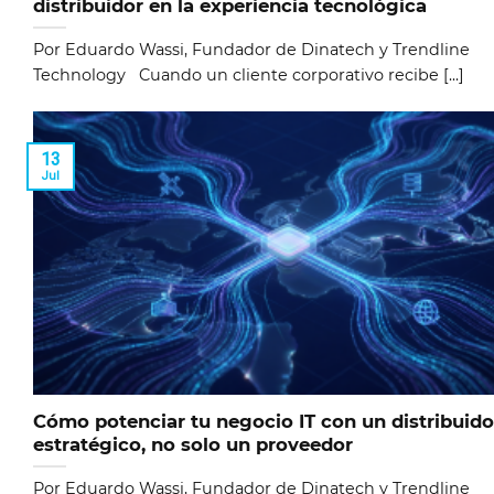
distribuidor en la experiencia tecnológica
Por Eduardo Wassi, Fundador de Dinatech y Trendline
Technology Cuando un cliente corporativo recibe [...]
13
Jul
Cómo potenciar tu negocio IT con un distribuido
estratégico, no solo un proveedor
Por Eduardo Wassi, Fundador de Dinatech y Trendline