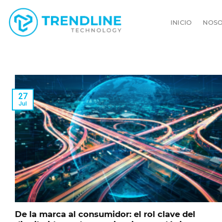
Saltar
al
INICIO
NOS
contenido
27
Jul
De la marca al consumidor: el rol clave del