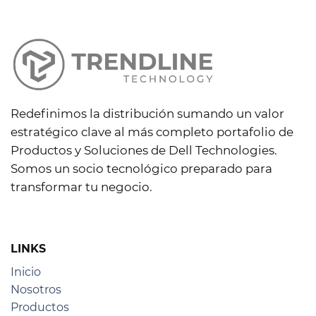
en
proveedor
retailers
LATAM
eligen
partners
tecnológicos
con
logística
inteligente
Redefinimos la distribución sumando un valor
estratégico clave al más completo portafolio de
Productos y Soluciones de Dell Technologies.
Somos un socio tecnológico preparado para
transformar tu negocio.
LINKS
Inicio
Nosotros
Productos