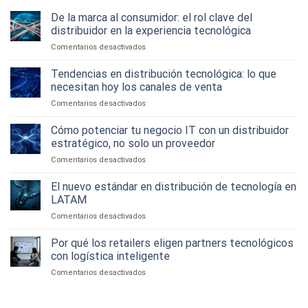
De la marca al consumidor: el rol clave del
distribuidor en la experiencia tecnológica
en
Comentarios desactivados
De
la
Tendencias en distribución tecnológica: lo que
marca
necesitan hoy los canales de venta
al
en
Comentarios desactivados
consumidor:
Tendencias
el
en
Cómo potenciar tu negocio IT con un distribuidor
rol
distribución
clave
estratégico, no solo un proveedor
tecnológica:
del
en
Comentarios desactivados
lo
distribuidor
Cómo
que
en
potenciar
El nuevo estándar en distribución de tecnología en
necesitan
la
tu
hoy
LATAM
experiencia
negocio
los
tecnológica
en
Comentarios desactivados
IT
canales
El
con
de
nuevo
Por qué los retailers eligen partners tecnológicos
un
venta
estándar
distribuidor
con logística inteligente
en
estratégico,
en
Comentarios desactivados
distribución
no
Por
de
solo
qué
tecnología
un
los