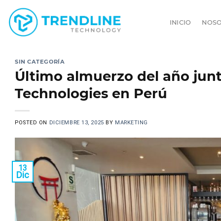
Saltar
al
INICIO
NOS
contenido
SIN CATEGORÍA
Último almuerzo del año junt
Technologies en Perú
POSTED ON
DICIEMBRE 13, 2025
BY
MARKETING
13
Dic