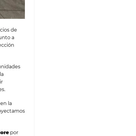
cios de
unto a
ección
tunidades
la
ir
es.
en la
proyectamos
More
por