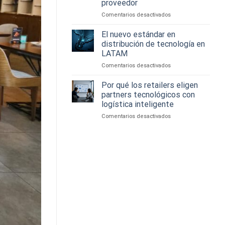
proveedor
que
la
necesitan
experiencia
en
Comentarios desactivados
hoy
tecnológica
Cómo
los
potenciar
El nuevo estándar en
canales
tu
distribución de tecnología en
de
negocio
LATAM
venta
IT
en
Comentarios desactivados
con
El
un
nuevo
distribuidor
Por qué los retailers eligen
estándar
estratégico,
partners tecnológicos con
en
no
logística inteligente
distribución
solo
en
Comentarios desactivados
de
un
Por
tecnología
proveedor
qué
en
los
LATAM
retailers
eligen
partners
tecnológicos
con
logística
inteligente