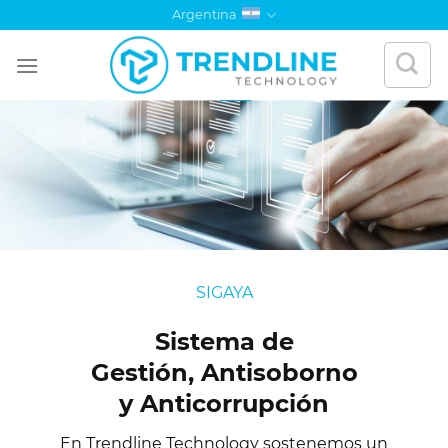
Saltar
Argentina
al
contenido
SIGAYA
Sistema de
Gestión, Antisoborno
y Anticorrupción
En Trendline Technology sostenemos un